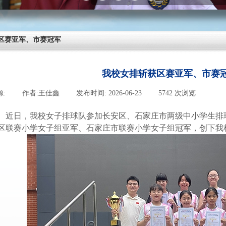
区赛亚军、市赛冠军
我校女排斩获区赛亚军、市赛
源:
|
作者:
王佳鑫
|
发布时间:
2026-06-23
|
5742
次浏览
|
近日，我校女子排球队
参加
长安区、石家庄市两级中小学生排
区联赛小学女子组亚军、石家庄市联赛小学女子组冠军，创下我