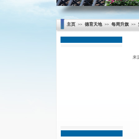
主页
德育天地
每周升旗
>>
>>
>>
每周升旗
来
学生天地
师德师风