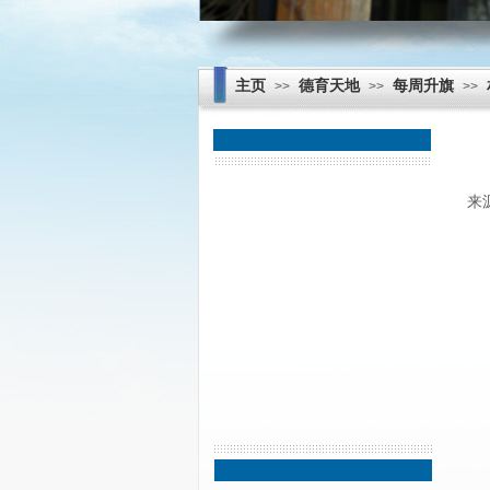
主页
德育天地
每周升旗
>>
>>
>>
每周升旗
来
学生天地
师德师风